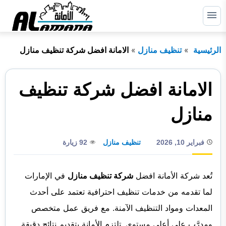
التجاوز
إلى
القائمة
البحث
المحتوى
الرئيسية
تنظيف منازل
الامانة افضل شركة تنظيف منازل
ابحث
عن:
الرئيسية
الامانة افضل شركة تنظيف
دبي
منازل
الشارقة
فبراير 10, 2026
تنظيف منازل
92 زيارة
راس الخيمة
عجمان
تُعد شركة الأمانة افضل
شركة تنظيف منازل
في الإمارات
أم القيوين
لما تقدمه من خدمات تنظيف احترافية تعتمد على أحدث
المعدات ومواد التنظيف الآمنة. مع فريق عمل متخصص
أبوظبي
ومدرَّب على أعلى مستوى. تلتزم الأمانة بتقديم نتائج دقيقة