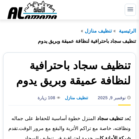
التجاوز
إلى
القائمة
البحث
المحتوى
الرئيسية
تنظيف منازل
ابحث
عن:
تنظيف سجاد باحترافية لنظافة عميقة وبريق يدوم
الرئيسية
تنظيف سجاد باحترافية
دبي
لنظافة عميقة وبريق يدوم
الشارقة
راس الخيمة
نوفمبر 9, 2025
تنظيف منازل
108 زيارة
عجمان
أم القيوين
يُعد
تنظيف سجاد
المنزل خطوة أساسية للحفاظ على جماله
ونظافته، خاصة مع تراكم الأتربة والبقع مع مرور الوقت.تقدم
أبوظبي
شركة الأمانة كلين
خدمة احترافية في تنظيف السجاد