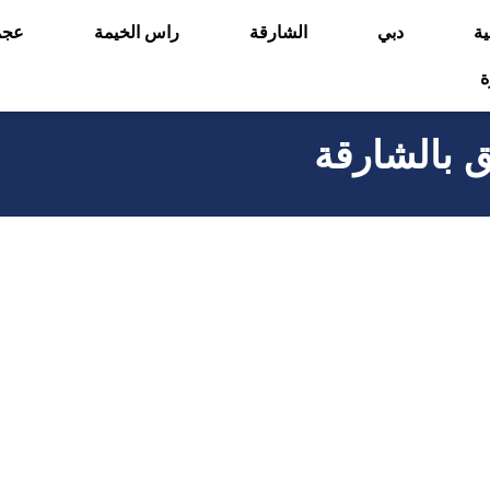
ية
دبي
الشارقة
راس الخيمة
عجم
ة
بالشارقة