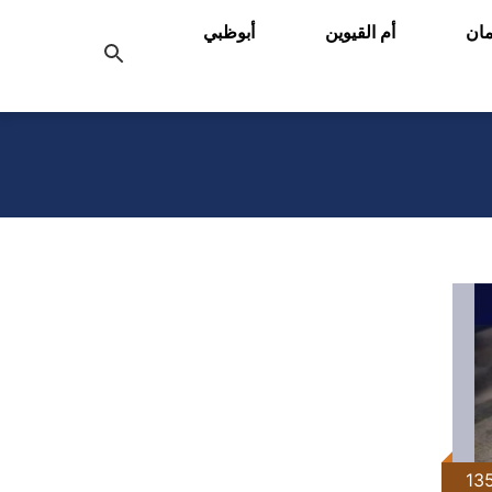
ان
أم القيوين
أبوظبي
بحث
عن