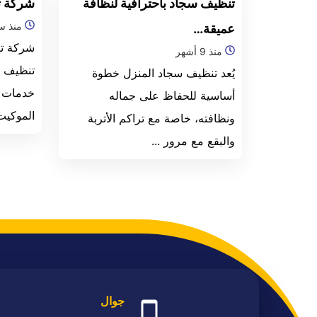
تنظيف سجاد باحترافية لنظافة
شركة ت
منذ سن
عميقة…
شركة تن
منذ 9 أشهر
تنظيف ب
يُعد تنظيف سجاد المنزل خطوة
خدمات 
أساسية للحفاظ على جماله
الموكيت،
ونظافته، خاصة مع تراكم الأتربة
والبقع مع مرور ...
جوال