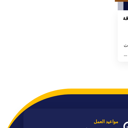
قة
اث
..
مواعيد العمل