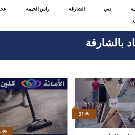
ية
دبي
الشارقة
راس الخيمة
عجم
ة
 بالشارقة
81
135