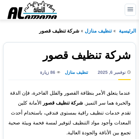
التجاوز
إلى
القائمة
البحث
المحتوى
الرئيسية
تنظيف منازل
شركة تنظيف قصور
ابحث
عن:
الرئيسية
شركة تنظيف قصور
دبي
نوفمبر 6, 2025
تنظيف منازل
86 زيارة
الشارقة
راس الخيمة
عندما يتعلق الأمر بنظافة القصور والفلل الفاخرة، فإن الدقة
والخبرة هما سر التميز.
شركة تنظيف قصور
الأمانة كلين
عجمان
تقدم خدمات تنظيف راقية بمستوى فندقي، باستخدام أحدث
أم القيوين
المعدات وأجود مواد التنظيف لتوفير لمسة فخمة وبيئة صحية
أبوظبي
تجمع بين الأناقة والجودة العالية.