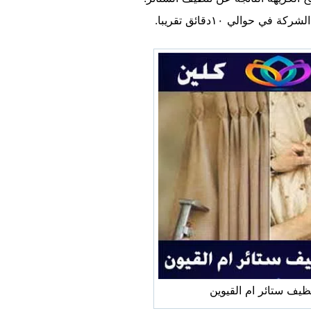
حوالي ١٠دقائق تقريبا.
يف ستائر ام القيوين