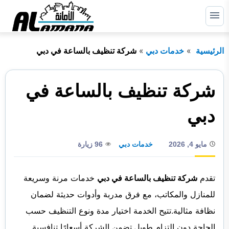
التجاوز
إلى
القائمة
البحث
المحتوى
الرئيسية
خدمات دبي
شركة تنظيف بالساعة في دبي
ابحث
عن:
الرئيسية
شركة تنظيف بالساعة في
دبي
دبي
الشارقة
مايو 4, 2026
خدمات دبي
96 زيارة
راس الخيمة
عجمان
تقدم
شركة تنظيف بالساعة في دبي
خدمات مرنة وسريعة
أم القيوين
للمنازل والمكاتب، مع فرق مدربة وأدوات حديثة لضمان
نظافة مثالية.تتيح الخدمة اختيار مدة ونوع التنظيف حسب
أبوظبي
الحاجة دون التزام طويل.تضمن الشركة أسعارًا تنافسية